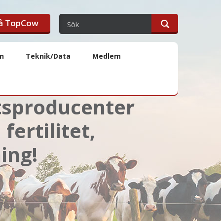
på TopCow
en
Teknik/Data
Medlem
ttsproducenter
ertilitet,
ing!