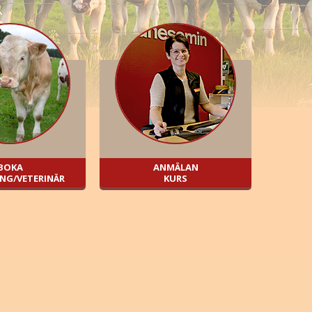
BOKA
ANMÄLAN
NG/VETERINÄR
KURS