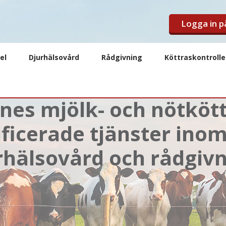
Logga in 
el
Djurhälsovård
Rådgivning
Köttraskontroll
ånes mjölk- och nötkö
ficerade tjänster inom f
rhälsovård och rådgivn