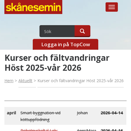
Toggle
navigation
Logga in på TopCow
Kurser och fältvandringar
Höst 2025-vår 2026
Hem
Aktuellt
Kurser och fältvandringar Höst 2025-vår 2026
april
Smart byggnation vid
Johan
2026-04-14
köttuppfödning
Robotnyckeltal Lely
Anni/Maja
2026-04-16