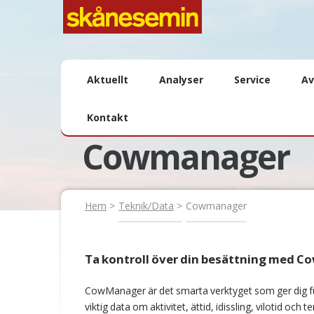
Aktuellt
Analyser
Service
Av
Kontakt
Cowmanager
Hem
Teknik/Data
Cowmanager
Ta kontroll över din besättning med
Co
CowManager är det smarta verktyget som ger dig full 
viktig data om aktivitet, ättid, idissling, vilotid och