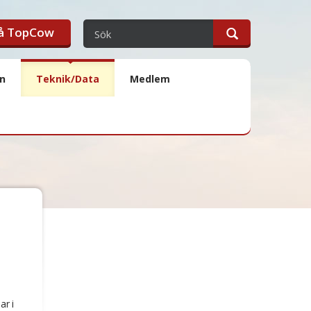
på TopCow
en
Teknik/Data
Medlem
ar i