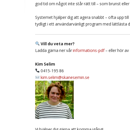
god tid om något inte står rätt till – som brunst elle
Systemet hjälper dig att agera snabbt – ofta upp til
tydligt i ett användarvänligt program med lättlästa dia
Vill du veta mer?
Ladda gärna ner vår
informations-pdf
– eller hör av d
Kim Selim
0415-195 86
kim.selim@skanesemin.se
Vi hjälper dig gärna att komma igång!