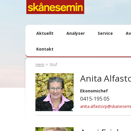
Aktuellt
Analyser
Service
Av
Kontakt
Hem
Stuf
Anita Alfast
Ekonomichef
0415-195 05
anita.alfastorp@skanesemi