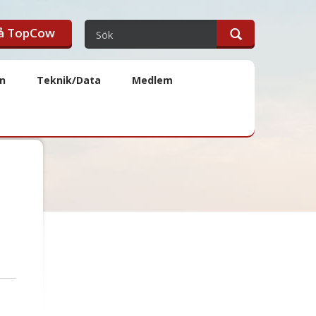
på TopCow
en
Teknik/Data
Medlem