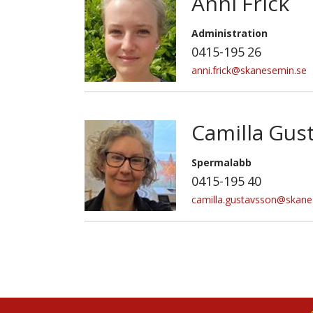
Anni Frick
Administration
0415-195 26
anni.frick@skanesemin.se
Camilla Gus
Spermalabb
0415-195 40
camilla.gustavsson@skane