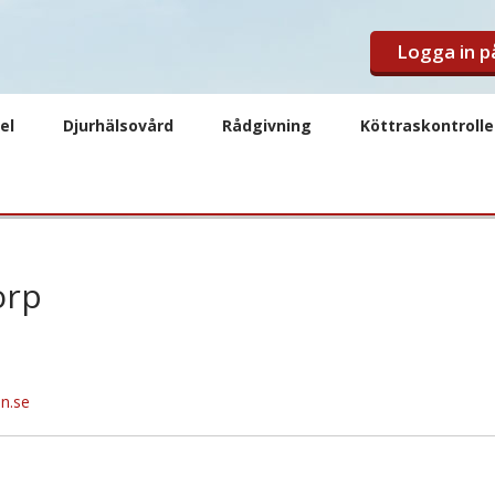
Logga in 
el
Djurhälsovård
Rådgivning
Köttraskontroll
orp
n.se