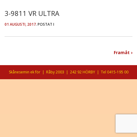
3-9811 VR ULTRA
01 AUGUSTI, 2017
. POSTAT I
Framåt ›
Skånesemin ek för
|
Råby 2003
|
242 92 HÖRBY
|
Tel 0415-195 00