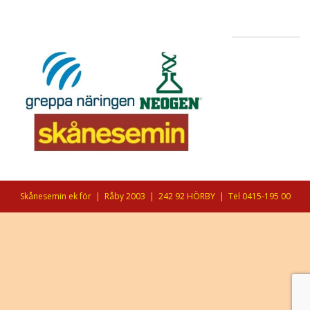
Skånesemin ek för
|
Råby 2003
|
242 92 HÖRBY
|
Tel 0415-195 00