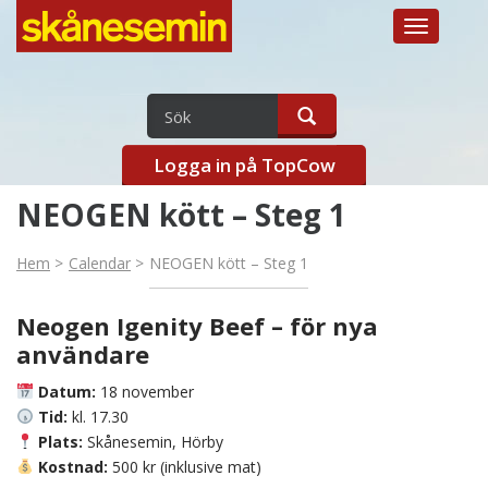
Toggle
navigation
Logga in på TopCow
NEOGEN kött – Steg 1
Hem
Calendar
NEOGEN kött – Steg 1
Neogen Igenity Beef – för nya
användare
Datum:
18 november
Tid:
kl. 17.30
Plats:
Skånesemin, Hörby
Kostnad:
500 kr (inklusive mat)