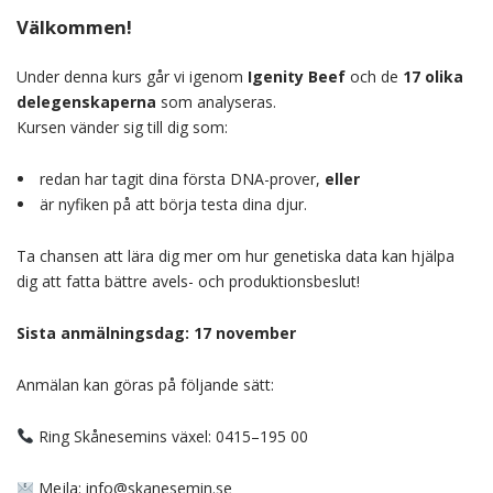
Välkommen!
Under denna kurs går vi igenom
Igenity Beef
och de
17 olika
del­egenskaperna
som analyseras.
Kursen vänder sig till dig som:
redan har tagit dina första DNA-prover,
eller
är nyfiken på att börja testa dina djur.
Ta chansen att lära dig mer om hur genetiska data kan hjälpa
dig att fatta bättre avels- och produktionsbeslut!
Sista anmälningsdag: 17 november
Anmälan kan göras på följande sätt:
Ring Skånesemins växel: 0415–195 00
Mejla: info@skanesemin.se